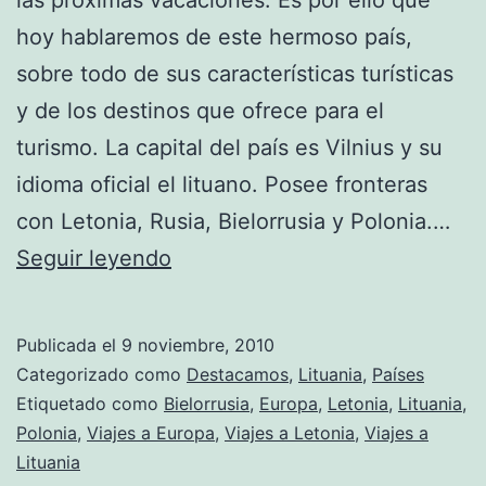
hoy hablaremos de este hermoso país,
sobre todo de sus características turísticas
y de los destinos que ofrece para el
turismo. La capital del país es Vilnius y su
idioma oficial el lituano. Posee fronteras
con Letonia, Rusia, Bielorrusia y Polonia.…
Guía
Seguir leyendo
de
Viajes
Publicada el
9 noviembre, 2010
sobre
Categorizado como
Destacamos
,
Lituania
,
Países
Lituania
Etiquetado como
Bielorrusia
,
Europa
,
Letonia
,
Lituania
,
Polonia
,
Viajes a Europa
,
Viajes a Letonia
,
Viajes a
Lituania