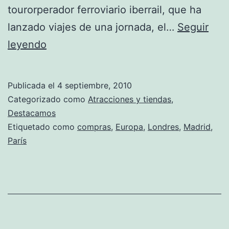
tourorperador ferroviario iberrail, que ha
lanzado viajes de una jornada, el…
Seguir
Viaja
leyendo
a
las
Publicada el
4 septiembre, 2010
tradicionales
Categorizado como
Atracciones y tiendas
,
capitales
Destacamos
Etiquetado como
compras
,
Europa
,
Londres
,
Madrid
,
europeas
París
a
hacer
compras