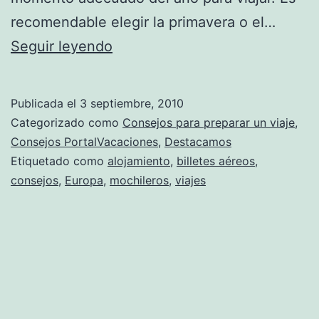
recomendable elegir la primavera o el…
Recomendaciones
Seguir leyendo
para
viajar
Publicada el
3 septiembre, 2010
como
Categorizado como
Consejos para preparar un viaje
,
mochileros
Consejos PortalVacaciones
,
Destacamos
Etiquetado como
alojamiento
,
billetes aéreos
,
por
consejos
,
Europa
,
mochileros
,
viajes
Europa