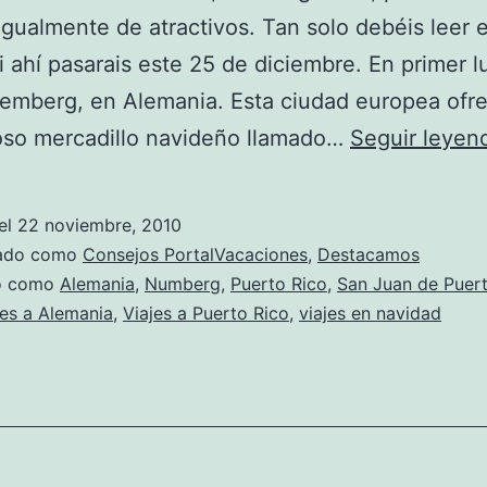
igualmente de atractivos. Tan solo debéis leer e
si ahí pasarais este 25 de diciembre. En primer l
emberg, en Alemania. Esta ciudad europea ofr
oso mercadillo navideño llamado…
Seguir leyen
el
22 noviembre, 2010
zado como
Consejos PortalVacaciones
,
Destacamos
do como
Alemania
,
Numberg
,
Puerto Rico
,
San Juan de Puer
jes a Alemania
,
Viajes a Puerto Rico
,
viajes en navidad