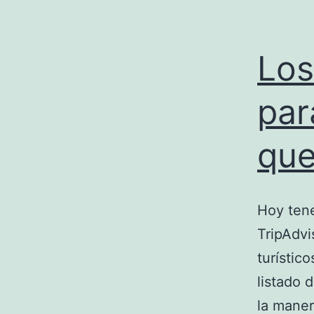
Los
par
que
Hoy tene
TripAdvi
turístic
listado 
la mane