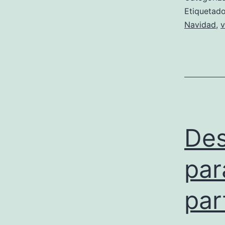
Etiqueta
Navidad
,
v
Des
par
par