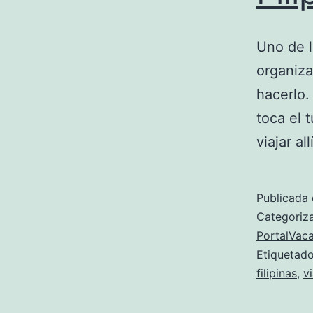
Uno de l
organiza
hacerlo.
toca el 
viajar allí
Publicada 
Categori
PortalVac
Etiqueta
filipinas
,
v