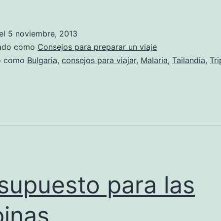
el
5 noviembre, 2013
zado como
Consejos para preparar un viaje
do como
Bulgaria
,
consejos para viajar
,
Malaria
,
Tailandia
,
Tri
supuesto para las
pinas