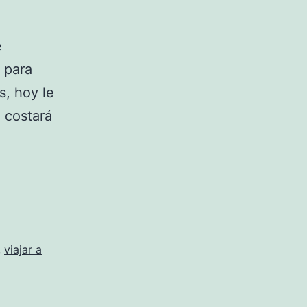
e
 para
s, hoy le
e costará
,
viajar a