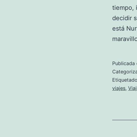
tiempo, 
decidir 
está Nur
maravill
Publicada 
Categori
Etiqueta
viajes
,
Via