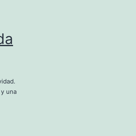
da
vidad.
 y una