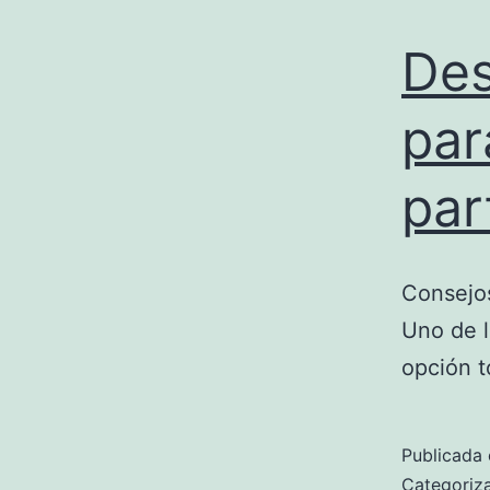
Des
par
par
Consejos
Uno de l
opción t
Publicada 
Categori