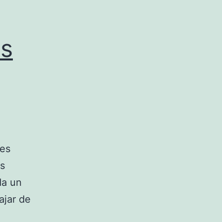
os
jes
os
da un
ajar de