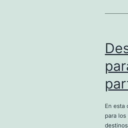
Des
par
par
En esta 
para los
destinos