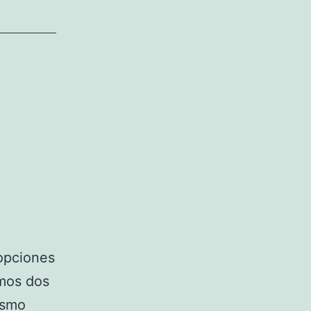
opciones
imos dos
ismo