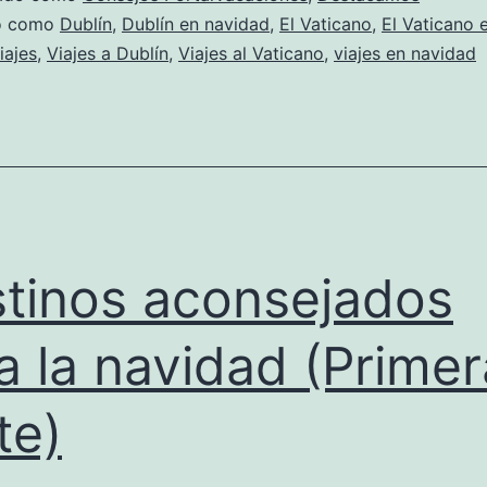
do como
Dublín
,
Dublín en navidad
,
El Vaticano
,
El Vaticano 
iajes
,
Viajes a Dublín
,
Viajes al Vaticano
,
viajes en navidad
tinos aconsejados
a la navidad (Primer
te)