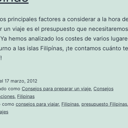
os principales factores a considerar a la hora d
r un viaje es el presupuesto que necesitaremos
 Ya hemos analizado los costes de varios lugare
turno a las islas Filipínas, ¡te contamos cuánto t
!
el
17 marzo, 2012
zado como
Consejos para preparar un viaje
,
Consejos
aciones
,
Filipinas
do como
consejos para viajar
,
Filipinas
,
presupuesto Filipinas
iajes