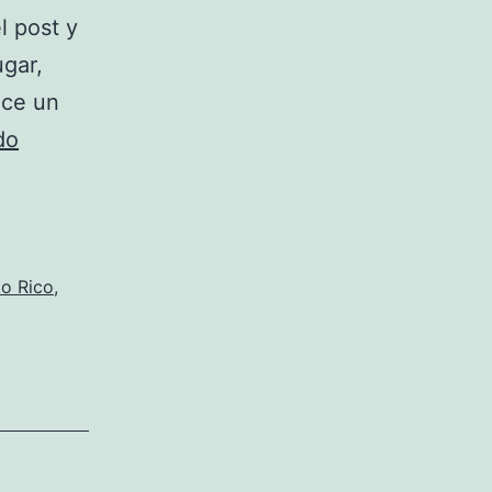
l post y
ugar,
ece un
Destinos
do
aconsejados
para
navidad
(tercera
to Rico
,
parte)