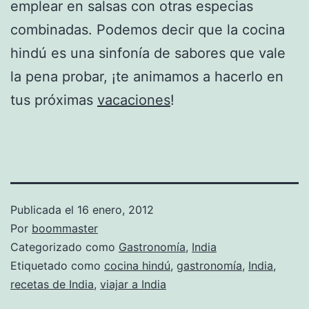
emplear en salsas con otras especias
combinadas. Podemos decir que la cocina
hindú es una sinfonía de sabores que vale
la pena probar, ¡te animamos a hacerlo en
tus próximas
vacaciones
!
Publicada el
16 enero, 2012
Por
boommaster
Categorizado como
Gastronomía
,
India
Etiquetado como
cocina hindú
,
gastronomía
,
India
,
recetas de India
,
viajar a India