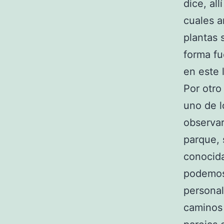
dice, al
cuales a
plantas 
forma fu
en este 
Por otro
uno de l
observar
parque, 
conocida
podemos 
personal
caminos 