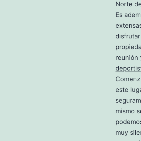
Norte de
Es ademá
extensas
disfruta
propieda
reunión 
deportis
Comenza
este lug
segurame
mismo se
podemos 
muy sile