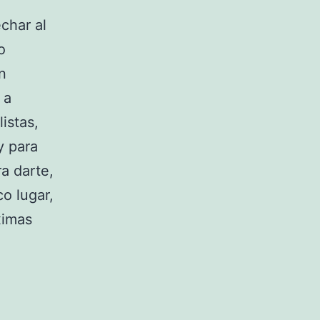
char al
o
n
 a
istas,
y para
a darte,
co lugar,
ximas