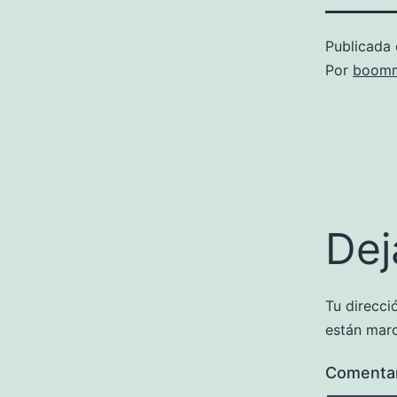
Publicada 
Por
boomm
Dej
Tu direcci
están mar
Comenta