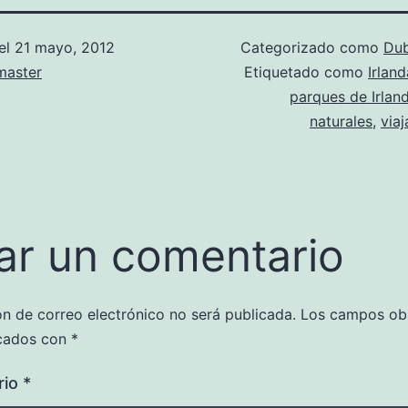
el
21 mayo, 2012
Categorizado como
Dub
aster
Etiquetado como
Irland
parques de Irlan
naturales
,
viaj
ar un comentario
ón de correo electrónico no será publicada.
Los campos obl
cados con
*
rio
*