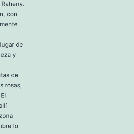
e Raheny.
n, con
lemente
 lugar de
leza y
tas de
as rosas,
 El
llí
 zona
mbre lo