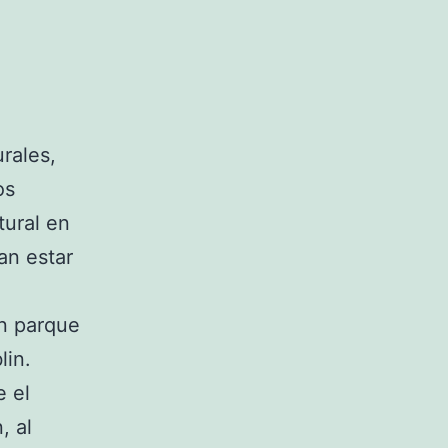
rales,
os
tural en
an estar
un parque
lin.
 el
, al