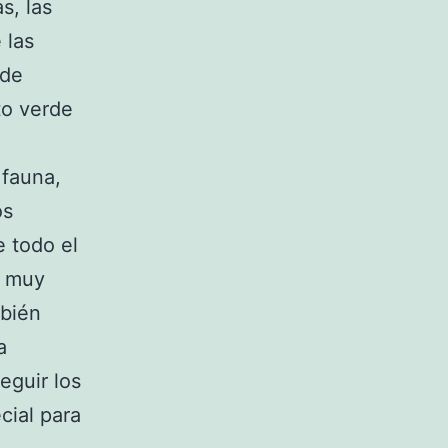
s, las
 las
 de
to verde
 fauna,
os
e todo el
e muy
mbién
a
eguir los
cial para