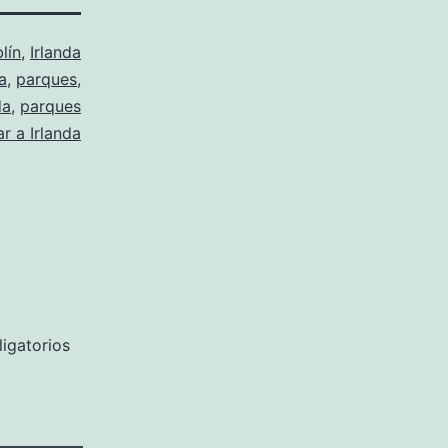
lín
,
Irlanda
a
,
parques
,
da
,
parques
ar a Irlanda
igatorios