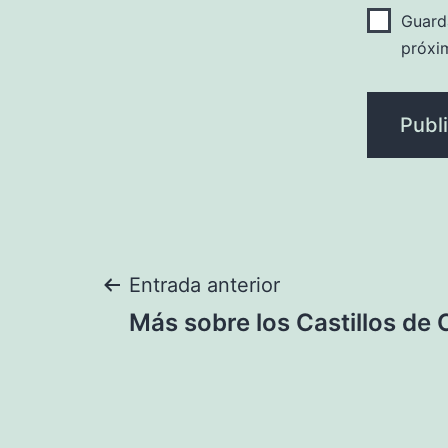
Guard
próxi
Navegación
Entrada anterior
Más sobre los Castillos de 
de
entradas