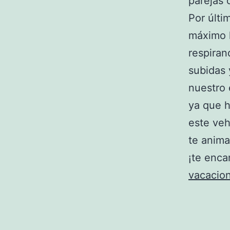
parejas o
Por últi
máximo l
respiran
subidas 
nuestro 
ya que h
este veh
te anima
¡te enca
vacacio