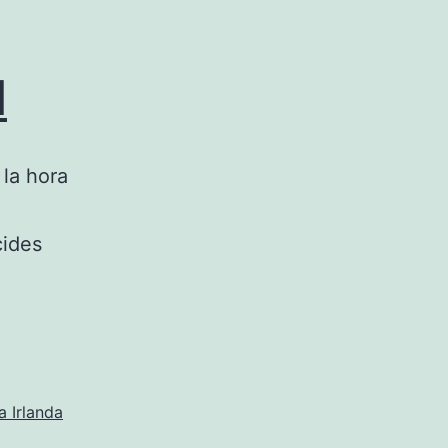
l
la hora
cides
 a Irlanda