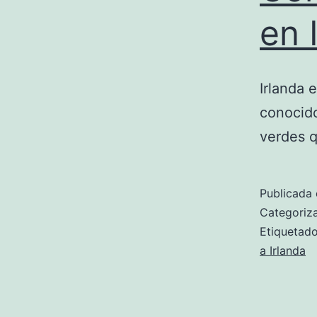
en 
Irlanda 
conocido
verdes q
Publicada 
Categori
Etiqueta
a Irlanda