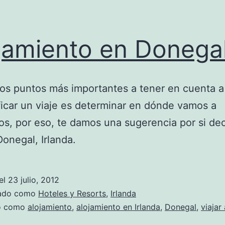
jamiento en Donega
os puntos más importantes a tener en cuenta a 
ficar un viaje es determinar en dónde vamos a
s, por eso, te damos una sugerencia por si de
Donegal, Irlanda.
el
23 julio, 2012
zado como
Hoteles y Resorts
,
Irlanda
do como
alojamiento
,
alojamiento en Irlanda
,
Donegal
,
viajar