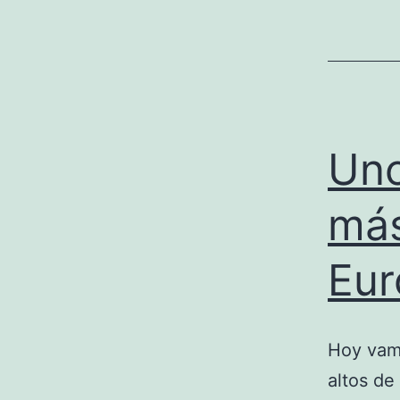
Uno
más
Eur
Hoy vamo
altos de