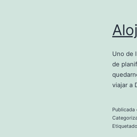
Alo
Uno de l
de plani
quedarno
viajar a 
Publicada 
Categori
Etiqueta