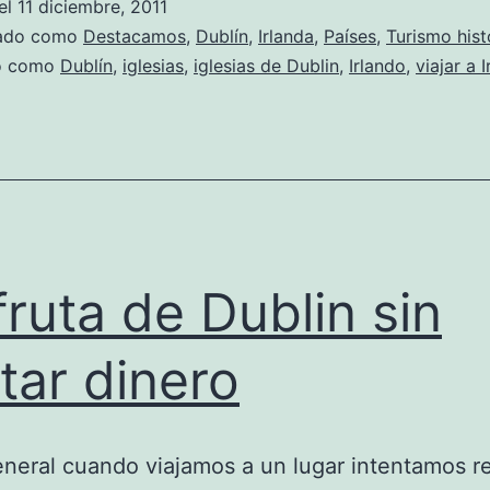
el
11 diciembre, 2011
zado como
Destacamos
,
Dublín
,
Irlanda
,
Países
,
Turismo hist
do como
Dublín
,
iglesias
,
iglesias de Dublin
,
Irlando
,
viajar a 
fruta de Dublin sin
tar dinero
eneral cuando viajamos a un lugar intentamos r