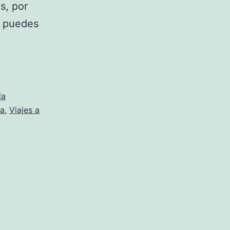
s, por
e puedes
da
da
,
Viajes a