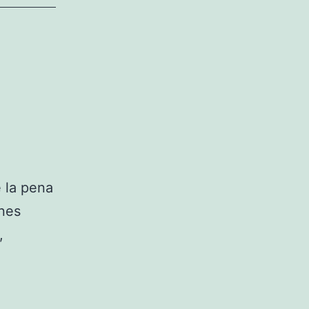
 la pena
ones
,