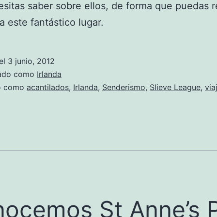
sitas saber sobre ellos, de forma que puedas r
a este fantástico lugar.
el
3 junio, 2012
zado como
Irlanda
do como
acantilados
,
Irlanda
,
Senderismo
,
Slieve League
,
via
ocemos St Anne’s 