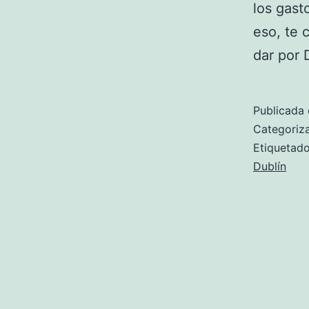
los gast
eso, te 
dar por 
Publicada 
Categori
Etiqueta
Dublín