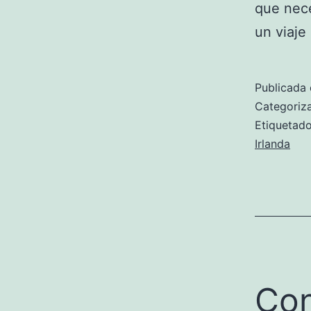
que nece
un viaje 
Publicada 
Categori
Etiqueta
Irlanda
Con