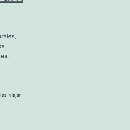
urales,
os
ues.
les
,
viajar