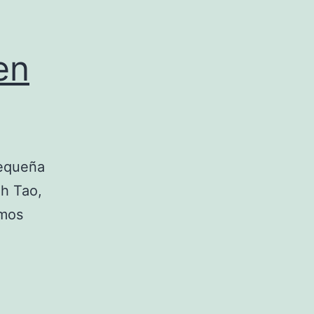
en
pequeña
oh Tao,
amos