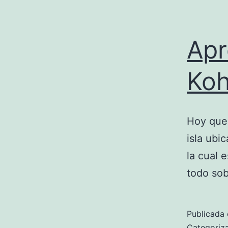
Apr
Koh
Hoy que
isla ubi
la cual 
todo sob
Publicada 
Categori