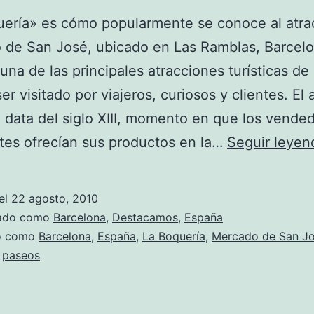
ería» es cómo popularmente se conoce al atra
de San José, ubicado en Las Ramblas, Barcelo
 una de las principales atracciones turísticas de
er visitado por viajeros, curiosos y clientes. El
data del siglo XIII, momento en que los vende
es ofrecían sus productos en la…
Seguir leyen
el
22 agosto, 2010
zado como
Barcelona
,
Destacamos
,
España
do como
Barcelona
,
España
,
La Boquería
,
Mercado de San J
,
paseos