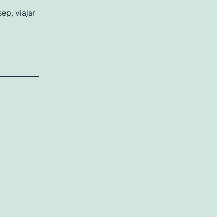
sep
,
viajar