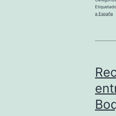
Etiqueta
a España
Rec
ent
Boq