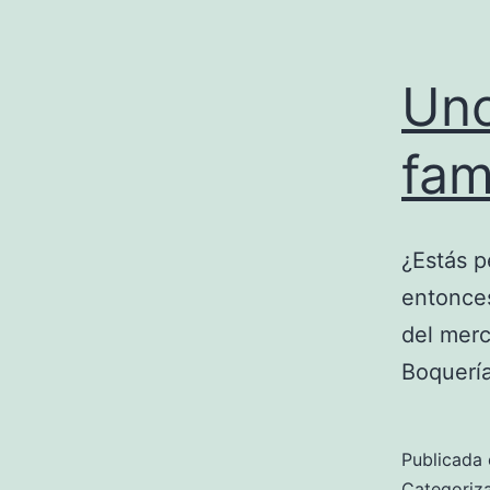
Uno
fam
¿Estás p
entonces
del mer
Boquería
Publicada 
Categori