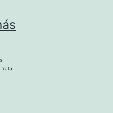
más
es
trata