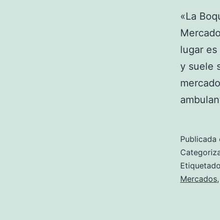
«La Boqu
Mercado 
lugar es
y suele s
mercado 
ambulant
Publicada 
Categori
Etiqueta
Mercados