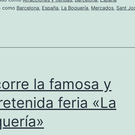
do como
Barcelona
,
España
,
La Boquería
,
Mercados
,
Sant Jo
orre la famosa y
retenida feria «La
uería»