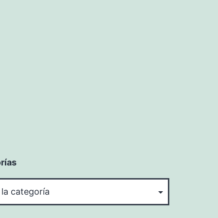
rías
rías