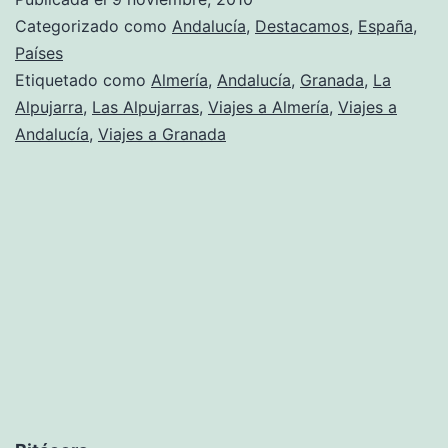
Un
Categorizado como
Andalucía
,
Destacamos
,
España
,
paraíso
Países
Etiquetado como
Almería
,
Andalucía
,
Granada
,
La
en
Alpujarra
,
Las Alpujarras
,
Viajes a Almería
,
Viajes a
Granada
Andalucía
,
Viajes a Granada
y
Almería