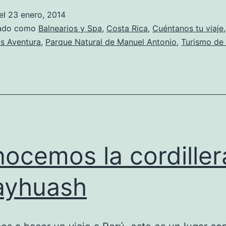
aventura
el
23 enero, 2014
en
zado como
Balnearios y Spa
,
Costa Rica
,
Cuéntanos tu viaje
,
Costa
s Aventura
,
Parque Natural de Manuel Antonio
,
Turismo de
Rica
ocemos la cordiller
ayhuash