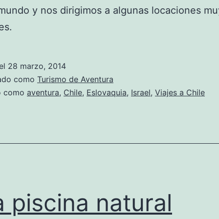
mundo y nos dirigimos a algunas locaciones mu
es.
el
28 marzo, 2014
zado como
Turismo de Aventura
do como
aventura
,
Chile
,
Eslovaquia
,
Israel
,
Viajes a Chile
 piscina natural