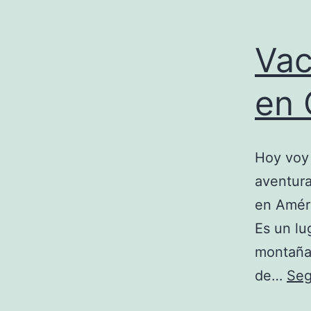
Vac
en 
Hoy voy 
aventura
en Améri
Es un lu
montaña 
de…
Seg