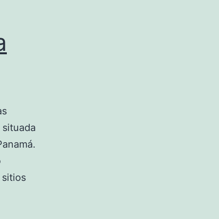
a
as
 situada
 Panamá.
o
sitios