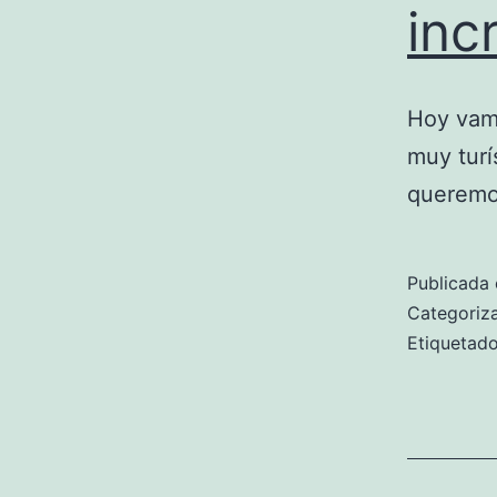
inc
Hoy vamo
muy turí
queremos
Publicada 
Categori
Etiqueta