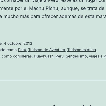
s a hacer un viaje a Perú, este es un lugar co
mente por el Machu Pichu, aunque, se trata de 
e mucho más para ofrecer además de esta mara
el
4 octubre, 2013
zado como
Perú
,
Turismo de Aventura
,
Turismo exótico
do como
cordilleras
,
Huayhuash
,
Perú
,
Senderismo
,
viajes a 