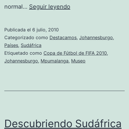
Johannesburgo,
normal…
Seguir leyendo
lugar
de
Publicada el
6 julio, 2010
oro,
Categorizado como
Destacamos
,
Johannesburgo
,
Sede
Países
,
Sudáfrica
Etiquetado como
Copa de Fútbol de FIFA 2010
,
del
Johannesburgo
,
Mpumalanga
,
Museo
Mundial
de
Fútbol
2010
Descubriendo Sudáfrica