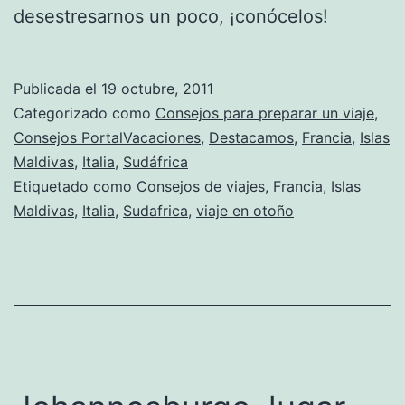
desestresarnos un poco, ¡conócelos!
Publicada el
19 octubre, 2011
Categorizado como
Consejos para preparar un viaje
,
Consejos PortalVacaciones
,
Destacamos
,
Francia
,
Islas
Maldivas
,
Italia
,
Sudáfrica
Etiquetado como
Consejos de viajes
,
Francia
,
Islas
Maldivas
,
Italia
,
Sudafrica
,
viaje en otoño