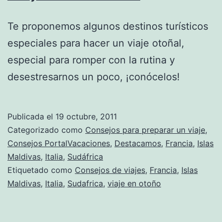
Te proponemos algunos destinos turísticos
especiales para hacer un viaje otoñal,
especial para romper con la rutina y
desestresarnos un poco, ¡conócelos!
Publicada el
19 octubre, 2011
Categorizado como
Consejos para preparar un viaje
,
Consejos PortalVacaciones
,
Destacamos
,
Francia
,
Islas
Maldivas
,
Italia
,
Sudáfrica
Etiquetado como
Consejos de viajes
,
Francia
,
Islas
Maldivas
,
Italia
,
Sudafrica
,
viaje en otoño