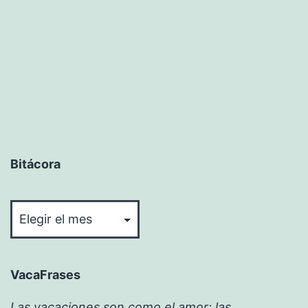
Bitácora
Bitácora
VacaFrases
Las vacaciones son como el amor: las