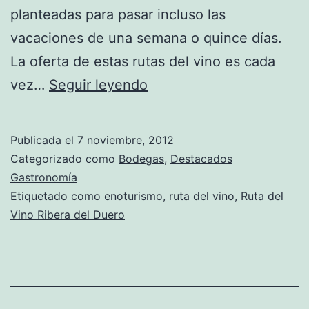
planteadas para pasar incluso las
vacaciones de una semana o quince días.
La oferta de estas rutas del vino es cada
Nos
vez…
Seguir leyendo
vamos
de
Publicada el
7 noviembre, 2012
Enoturismo
Categorizado como
Bodegas
,
Destacados
por
Gastronomía
Etiquetado como
enoturismo
,
ruta del vino
,
Ruta del
la
Vino Ribera del Duero
Ribera
del
Duero