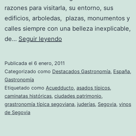
razones para visitarla, su entorno, sus
edificios, arboledas, plazas, monumentos y
calles siempre con una belleza inexplicable,
Un
de…
Seguir leyendo
paseo
por
Publicada el
6 enero, 2011
Segovia,
Categorizado como
Destacados Gastronomía
,
España
,
historia
Gastronomía
Etiquetado como
Acuedducto
,
asados típicos
,
y
caminatas históricas
,
ciudades patrimonio
,
gastronomía
grastronomía típica segoviana
,
juderías
,
Segovia
,
vinos
de Segovia