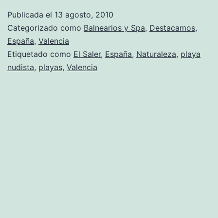
a
Publicada el
13 agosto, 2010
pasar
Categorizado como
Balnearios y Spa
,
Destacamos
,
tus
España
,
Valencia
Etiquetado como
El Saler
,
España
,
Naturaleza
,
playa
vacaciones
nudista
,
playas
,
Valencia
en
una
playa
nudista?
Si
es
así,
El
Saler