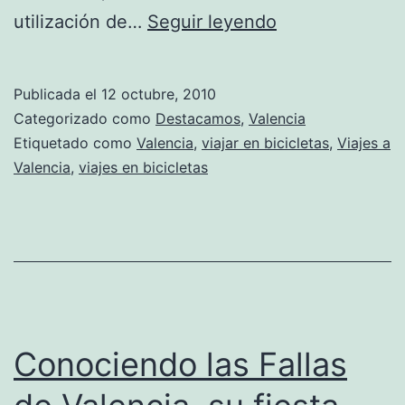
Viajar
utilización de…
Seguir leyendo
en
bicicleta
Publicada el
12 octubre, 2010
en
Categorizado como
Destacamos
,
Valencia
Valencia
Etiquetado como
Valencia
,
viajar en bicicletas
,
Viajes a
Valencia
,
viajes en bicicletas
ahora
es
más
facil
Conociendo las Fallas