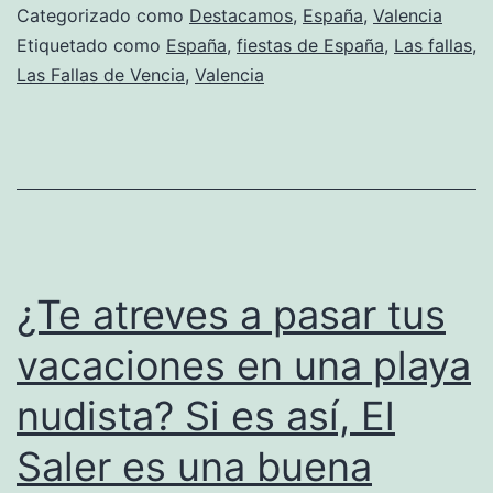
de
Categorizado como
Destacamos
,
España
,
Valencia
Valencia,
Etiquetado como
España
,
fiestas de España
,
Las fallas
,
Las Fallas de Vencia
,
Valencia
su
fiesta
típica
¿Te atreves a pasar tus
vacaciones en una playa
nudista? Si es así, El
Saler es una buena