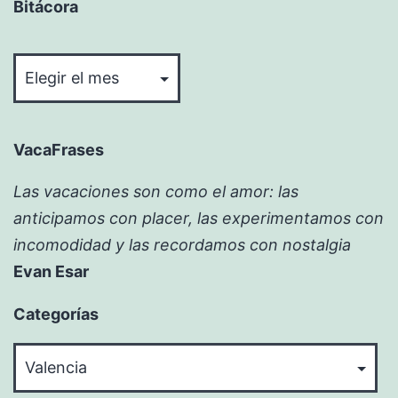
Bitácora
es
una
Bitácora
buena
opción
VacaFrases
Las vacaciones son como el amor: las
anticipamos con placer, las experimentamos con
incomodidad y las recordamos con nostalgia
Evan Esar
Categorías
Categorías