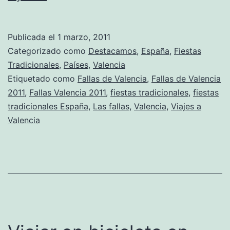
de
Valencia:
Publicada el
1 marzo, 2011
La
Categorizado como
Destacamos
,
España
,
Fiestas
gran
Tradicionales
,
Países
,
Valencia
Etiquetado como
Fallas de Valencia
,
Fallas de Valencia
fiesta
2011
,
Fallas Valencia 2011
,
fiestas tradicionales
,
fiestas
española
tradicionales España
,
Las fallas
,
Valencia
,
Viajes a
de
Valencia
marzo